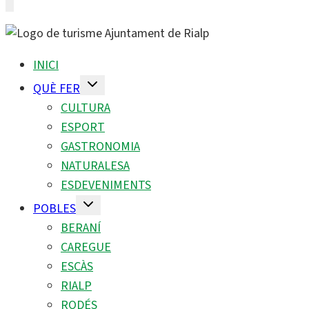
INICI
Alterna
QUÈ FER
el
menú
CULTURA
fill
ESPORT
GASTRONOMIA
NATURALESA
ESDEVENIMENTS
Alterna
POBLES
el
menú
BERANÍ
fill
CAREGUE
ESCÀS
RIALP
RODÉS