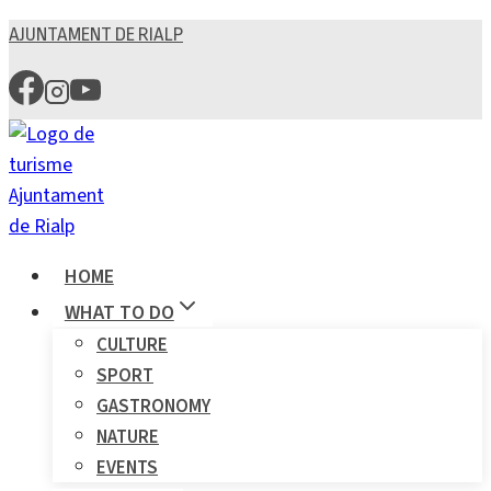
Skip
AJUNTAMENT DE RIALP
to
content
HOME
WHAT TO DO
CULTURE
SPORT
GASTRONOMY
NATURE
EVENTS