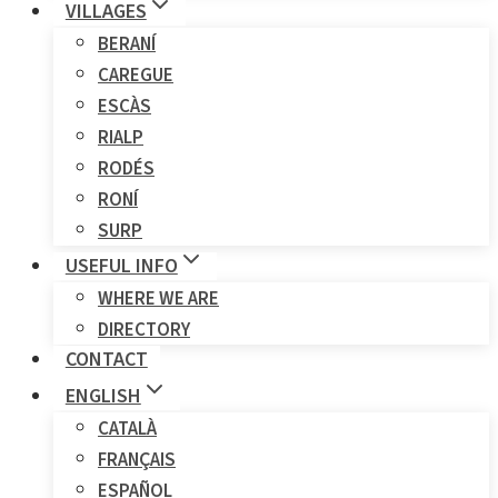
VILLAGES
BERANÍ
CAREGUE
ESCÀS
RIALP
RODÉS
RONÍ
SURP
USEFUL INFO
WHERE WE ARE
DIRECTORY
CONTACT
ENGLISH
CATALÀ
FRANÇAIS
ESPAÑOL